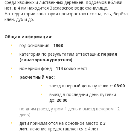
среди хвойных и лиственных деревьев. Водоёмов вблизи
нет, в 4 км находится Заславское водохранилище.
На территории санатория произрастают сосна, ель, берёза,
клён, дуб и др.
Общая информация:
год основания -
1968
категория по результатам аттестации:
первая
(санаторно-курортная)
номерной фонд -
114
койко-мест
расчетный час:
заезд в первый день путёвки с:
08:00
выезд в последний день путёвки
до:
20:00
по дням (заезд утром 1 день и выезд вечером 12
день)
дети принимаются на основное место
с 3
лет
, лечение предоставляется с 4 лет