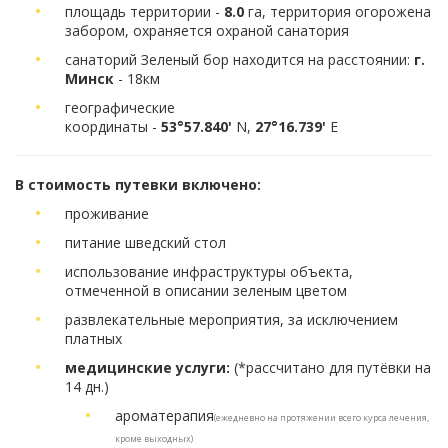
площадь территории -
8.0
га, территория огорожена
забором, охраняется охраной санатория
санаторий Зеленый бор находится на расстоянии:
г.
Минск
- 18км
географические
координаты -
53°57.840'
N,
27°16.739'
E
В стоимость путевки включено:
проживание
питание шведский стол
использование инфраструктуры объекта,
отмеченной в описании зеленым цветом
развлекательные мероприятия, за исключением
платных
медицинские услуги:
(*рассчитано для путёвки на
14 дн.)
ароматерапия
(ежедневно на протяжении всего курса лечения,
кроме выходных)