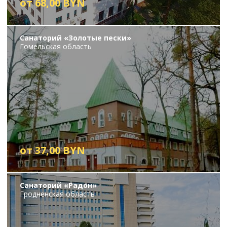
от 68,00 BYN
Санаторий «Золотые пески»
Гомельская область
от 37,00 BYN
Санаторий «Радон»
Гродненская область