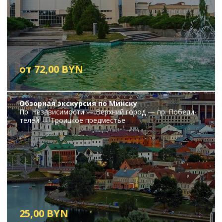
от 72,00 BYN
Об­зор­ная экскурсия по Мин­ску
Пр. Не­за­ви­си­мо­сти — Верх­ний го­род — пр. По­бе­ди­
те­лей — Тро­иц­кое пред­ме­стье
25,00 BYN