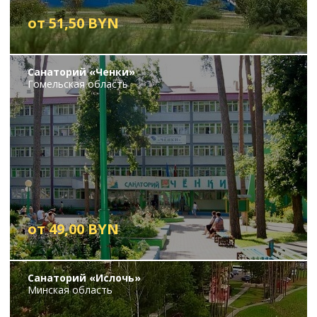
от 51,50 BYN
Санаторий «Ченки»
Гомельская область
от 49,00 BYN
Санаторий «Ислочь»
Минская область