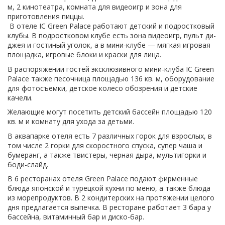
м, 2 кинотеатра, комната для видеоигр и зона для
приготовления пиццы.
В отеле IC Green Palace работают детский и подростковый
клубы. В подростковом клубе есть зона видеоигр, пульт ди-
джея и гостиный уголок, а в мини-клубе — мягкая игровая
площадка, игровые блоки и краски для лица.
В распоряжении гостей эксклюзивного мини-клуба IC Green
Palace также песочница площадью 136 кв. м, оборудование
для фотосъемки, детское колесо обозрения и детские
качели.
Желающие могут посетить детский бассейн площадью 120
кв. м и комнату для ухода за детьми.
В аквапарке отеля есть 7 различных горок для взрослых, в
том числе 2 горки для скоростного спуска, супер чаша и
бумеранг, а также твистеры, черная дыра, мультигорки и
боди-слайд.
В 6 ресторанах отеля Green Palace подают фирменные
блюда японской и турецкой кухни по меню, а также блюда
из морепродуктов. В 2 кондитерских на протяжении целого
дня предлагается выпечка. В ресторане работает 3 бара у
бассейна, витаминный бар и диско-бар.