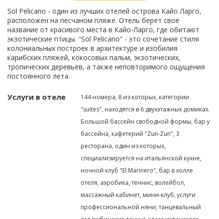
Sol Pelicano - один из лучших отелей острова Кайо Ларго,
расположен на песчаном пляже. Отель берет свое
название от красивого места в Кайо-Ларго, где обитают
экзотические птицы. "Sol Pelicano" - это сочетание стиля
колониальных построек в архитектуре и изобилия
карибских пляжей, кокосовых пальм, экзотических,
тропических деревьев, а также неповторимого ощущения
постоянного лета.
Услуги в отеле
144 номера, 8 из которых, категории
"suites", находятся в 6 двухэтажных домиках.
Большой бассейн свободной формы, бар у
бассейна, кафетерий "Zun-Zun", 3
ресторана, один из которых,
специализируется на итальянской кухне,
ночной клуб "El Marinero", бар в холле
отеля, аэробика, теннис, волейбол,
массажный кабинет, мини-клуб, услуги
профессиональной няни, танцевальный